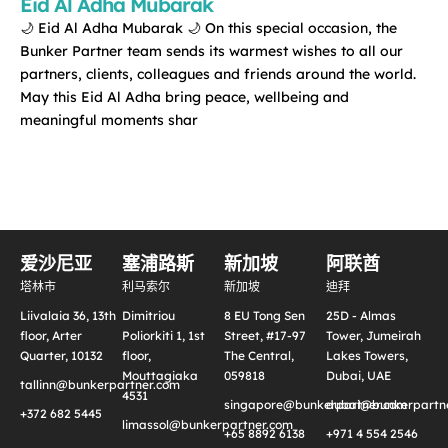
Eid Al Adha Mubarak
🌙 Eid Al Adha Mubarak 🌙 On this special occasion, the
Bunker Partner team sends its warmest wishes to all our
partners, clients, colleagues and friends around the world.
May this Eid Al Adha bring peace, wellbeing and
meaningful moments shar
爱沙尼亚
塞浦路斯
新加坡
阿联酋
塔林市
利马索尔
新加坡
迪拜
Liivalaia 36, 13th
Dimitriou
8 EU Tong Sen
25D - Almas
floor, Arter
Poliorkiti 1, 1st
Street, #17-97
Tower, Jumeirah
Quarter, 10132
floor,
The Central,
Lakes Towers,
Mouttagiaka
059818
Dubai, UAE
tallinn@bunkerpartner.com
4531
singapore@bunkerpartner.com
dubai@bunkerpartne
+372 682 5445
limassol@bunkerpartner.com
+65 8892 6138
+971 4 554 2546